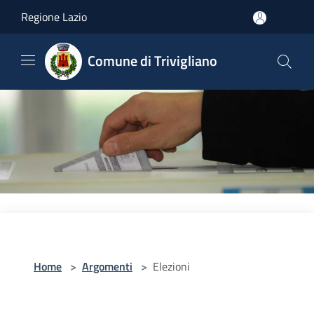
Salta al contenuto principale
Regione Lazio
Comune di Trivigliano
Home
>
Argomenti
>
Elezioni