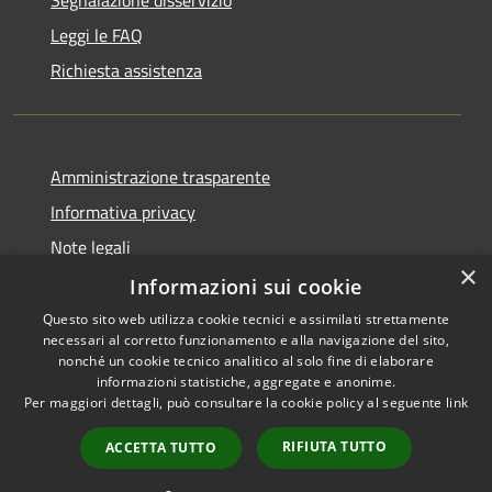
Leggi le FAQ
Richiesta assistenza
Amministrazione trasparente
Informativa privacy
Note legali
×
Dichiarazione di accessibilità
Informazioni sui cookie
Questo sito web utilizza cookie tecnici e assimilati strettamente
necessari al corretto funzionamento e alla navigazione del sito,
nonché un cookie tecnico analitico al solo fine di elaborare
informazioni statistiche, aggregate e anonime.
RSS
Copyright © 2026 • Comune di
Per maggiori dettagli, può consultare la cookie policy al seguente
link
Accessibilità
Trivigliano • Powered by
Privacy
Municipium
Accesso
•
RIFIUTA TUTTO
ACCETTA TUTTO
Cookie
redazione