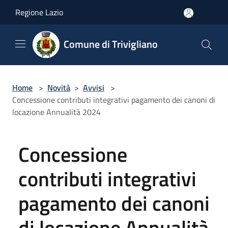
Salta al contenuto principale
Regione Lazio
Comune di Trivigliano
Home
>
Novità
>
Avvisi
>
Concessione contributi integrativi pagamento dei canoni di
locazione Annualità 2024
Concessione
contributi integrativi
pagamento dei canoni
di locazione Annualità