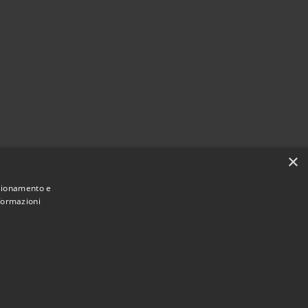
×
nzionamento e
nformazioni
Municipium
Accesso redazione
rivigliano • Powered by
•