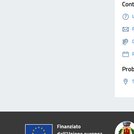
Cont
Prob