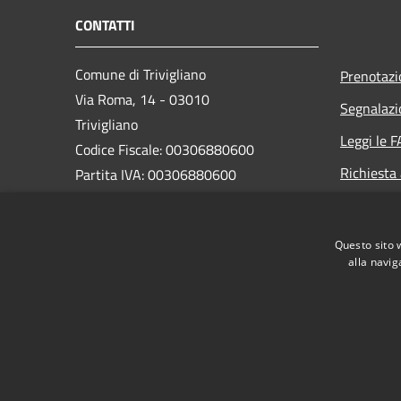
CONTATTI
Comune di Trivigliano
Prenotaz
Via Roma, 14 - 03010
Segnalazi
Trivigliano
Leggi le 
Codice Fiscale: 00306880600
Richiesta
Partita IVA: 00306880600
Pec:
comune.trivigliano@legalmail.it
Codice ISTAT: 060081
Questo sito 
Codice IPA: c_l437
alla navig
RSS
Accessibilità
Privacy
Cookie
Mappa de