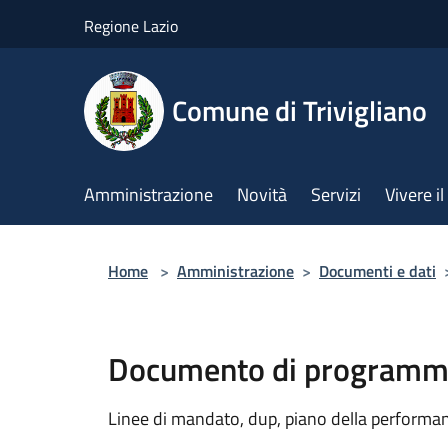
Salta al contenuto principale
Regione Lazio
Comune di Trivigliano
Amministrazione
Novità
Servizi
Vivere 
Home
>
Amministrazione
>
Documenti e dati
Documento di programma
Linee di mandato, dup, piano della performanc