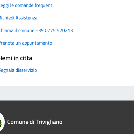
Leggi le domande frequenti
Richiedi Assistenza
Chiama il comune +39 0775 520213
Prenota un appuntamento
lemi in città
Segnala disservizio
Comune di Trivigliano