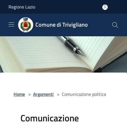
Salta al contenuto principale
Regione Lazio
Comune di Trivigliano
Home
>
Argomenti
>
Comunicazione politica
Comunicazione