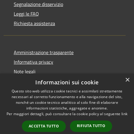
Segnalazione disservizio
Leggi le FAQ
Richiesta assistenza
Amministrazione trasparente
Informativa privacy
Note legali
×
Dichiarazione di accessibilità
Informazioni sui cookie
Questo sito web utilizza cookie tecnici e assimilati strettamente
necessari al corretto funzionamento e alla navigazione del sito,
nonché un cookie tecnico analitico al solo fine di elaborare
informazioni statistiche, aggregate e anonime.
RSS
Copyright © 2026 • Comune di
Per maggiori dettagli, può consultare la cookie policy al seguente
link
Accessibilità
Trivigliano • Powered by
Privacy
Municipium
Accesso
•
RIFIUTA TUTTO
ACCETTA TUTTO
Cookie
redazione