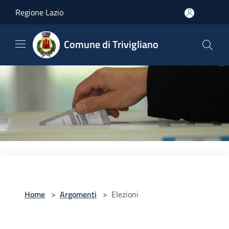
Salta al contenuto principale
Regione Lazio
Comune di Trivigliano
Home
>
Argomenti
>
Elezioni