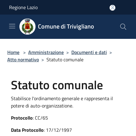
Salta al contenuto principale
Regione Lazio
Comune di Trivigliano
Home
>
Amministrazione
>
Documenti e dati
>
Atto normativo
>
Statuto comunale
Statuto comunale
Stabilisce l'ordinamento generale e rappresenta il
potere di auto-organizzatione.
Protocollo
: CC/65
Data Protocollo
: 17/12/1997