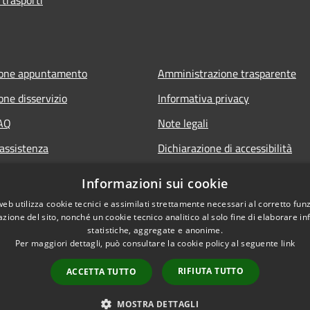
ione appuntamento
Amministrazione trasparente
one disservizio
Informativa privacy
FAQ
Note legali
 assistenza
Dichiarazione di accessibilità
Informazioni sui cookie
web utilizza cookie tecnici e assimilati strettamente necessari al corretto fu
azione del sito, nonché un cookie tecnico analitico al solo fine di elaborare i
statistiche, aggregate e anonime.
Per maggiori dettagli, può consultare la cookie policy al seguente
link
RIFIUTA TUTTO
ACCETTA TUTTO
l sito
Copyright © 2026 • Comune di T
MOSTRA DETTAGLI