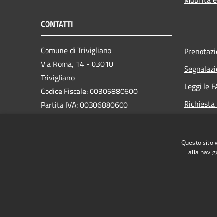
CONTATTI
Comune di Trivigliano
Prenotaz
Via Roma, 14 - 03010
Segnalazi
Trivigliano
Leggi le 
Codice Fiscale: 00306880600
Richiesta
Partita IVA: 00306880600
Pec:
comune.trivigliano@legalmail.it
Codice ISTAT: 060081
Questo sito 
Codice IPA: c_l437
alla navig
RSS
Accessibilità
Privacy
Cookie
Mappa de