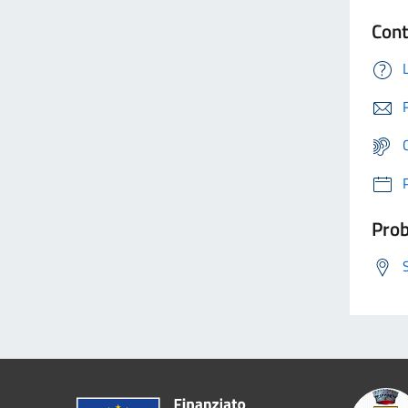
Cont
Prob