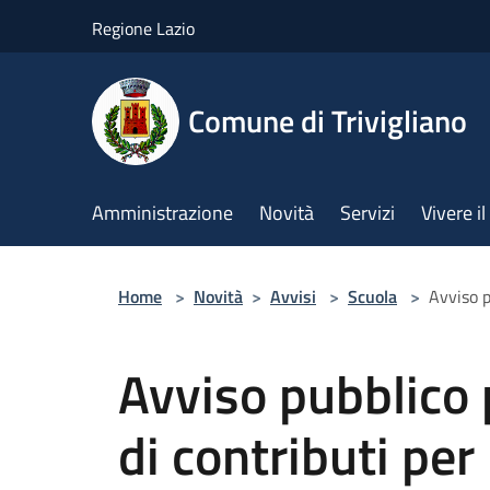
Salta al contenuto principale
Regione Lazio
Comune di Trivigliano
Amministrazione
Novità
Servizi
Vivere 
Home
>
Novità
>
Avvisi
>
Scuola
>
Avviso p
Avviso pubblico 
di contributi per 