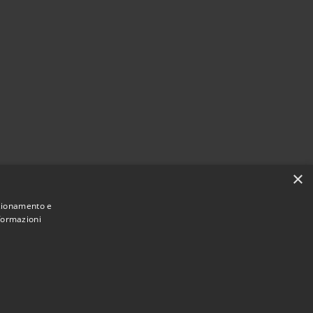
×
nzionamento e
nformazioni
Municipium
Accesso redazione
rivigliano • Powered by
•