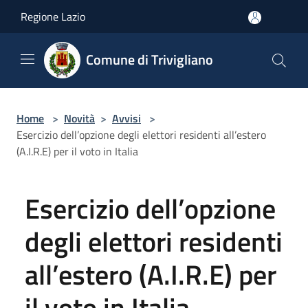
Salta al contenuto principale
Regione Lazio
Comune di Trivigliano
Home
>
Novità
>
Avvisi
>
Esercizio dell’opzione degli elettori residenti all’estero
(A.I.R.E) per il voto in Italia
Esercizio dell’opzione
degli elettori residenti
all’estero (A.I.R.E) per
il voto in Italia