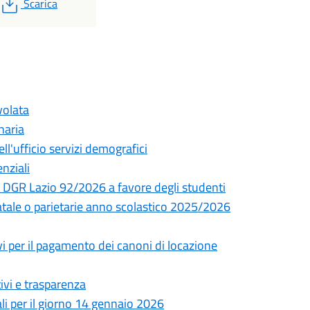
PDF
Scarica
volata
naria
ll'ufficio servizi demografici
enziali
 DGR Lazio 92/2026 a favore degli studenti
tatale o parietarie anno scolastico 2025/2026
vi per il pagamento dei canoni di locazione
ivi e trasparenza
li per il giorno 14 gennaio 2026