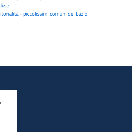
lizie
itorialità - piccolissimi comuni del Lazio
?