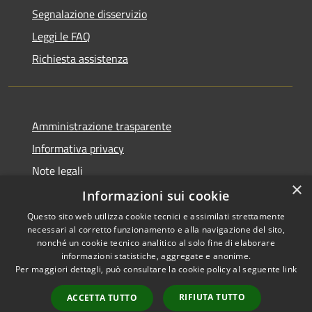
Segnalazione disservizio
Leggi le FAQ
Richiesta assistenza
Amministrazione trasparente
Informativa privacy
Note legali
×
Dichiarazione di accessibilità
Informazioni sui cookie
Questo sito web utilizza cookie tecnici e assimilati strettamente
necessari al corretto funzionamento e alla navigazione del sito,
nonché un cookie tecnico analitico al solo fine di elaborare
informazioni statistiche, aggregate e anonime.
RSS
Copyright © 2026 • Comune di
Per maggiori dettagli, può consultare la cookie policy al seguente
link
Accessibilità
Trivigliano • Powered by
Privacy
Municipium
Accesso
•
RIFIUTA TUTTO
ACCETTA TUTTO