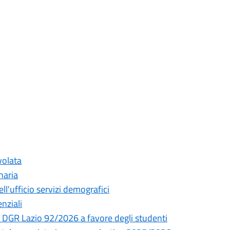
volata
naria
ll'ufficio servizi demografici
enziali
 DGR Lazio 92/2026 a favore degli studenti