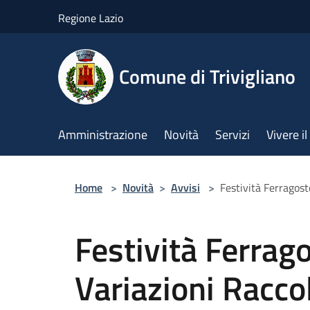
Salta al contenuto principale
Regione Lazio
Comune di Trivigliano
Amministrazione
Novità
Servizi
Vivere 
Home
>
Novità
>
Avvisi
>
Festività Ferragost
Festività Ferrag
Variazioni Raccol