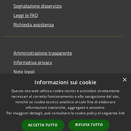
Segnalazione disservizio
Leggi le FAQ
Richiesta assistenza
Amministrazione trasparente
Informativa privacy
Note legali
×
Dichiarazione di accessibilità
Informazioni sui cookie
Questo sito web utilizza cookie tecnici e assimilati strettamente
necessari al corretto funzionamento e alla navigazione del sito,
nonché un cookie tecnico analitico al solo fine di elaborare
informazioni statistiche, aggregate e anonime.
RSS
Copyright © 2026 • Comune di
Per maggiori dettagli, può consultare la cookie policy al seguente
link
Accessibilità
Trivigliano • Powered by
Privacy
Municipium
Accesso
•
RIFIUTA TUTTO
ACCETTA TUTTO