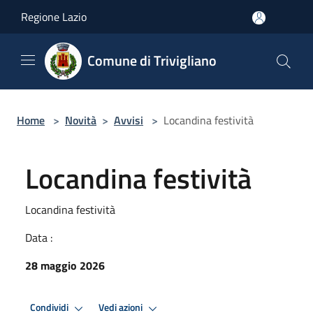
Salta al contenuto principale
Regione Lazio
Comune di Trivigliano
Home
>
Novità
>
Avvisi
>
Locandina festività
Locandina festività
Locandina festività
Data :
28 maggio 2026
Condividi
Vedi azioni