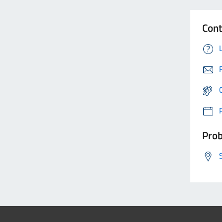
Cont
Prob