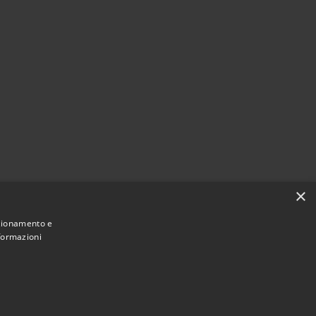
×
nzionamento e
nformazioni