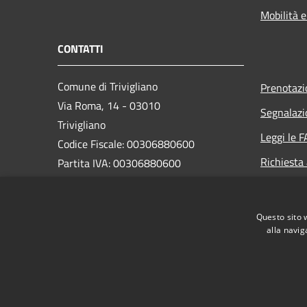
Mobilità e
CONTATTI
Comune di Trivigliano
Prenotaz
Via Roma, 14 - 03010
Segnalazi
Trivigliano
Leggi le 
Codice Fiscale: 00306880600
Richiesta
Partita IVA: 00306880600
Pec:
comune.trivigliano@legalmail.it
Codice ISTAT: 060081
Questo sito 
Codice IPA: c_l437
alla navig