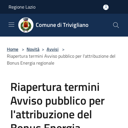
Salta al contenuto principale
Regione Lazio
Comune di Trivigliano
Home
>
Novità
>
Avvisi
>
Riapertura termini Avviso pubblico per l'attribuzione del
Bonus Energia regionale
Riapertura termini
Avviso pubblico per
l'attribuzione del
Bonus Energia