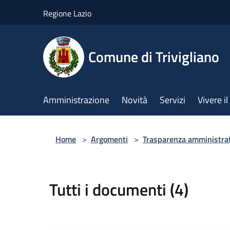
Salta al contenuto principale
Regione Lazio
Comune di Trivigliano
Amministrazione
Novità
Servizi
Vivere 
Home
>
Argomenti
>
Trasparenza amministra
Tutti i documenti (4)