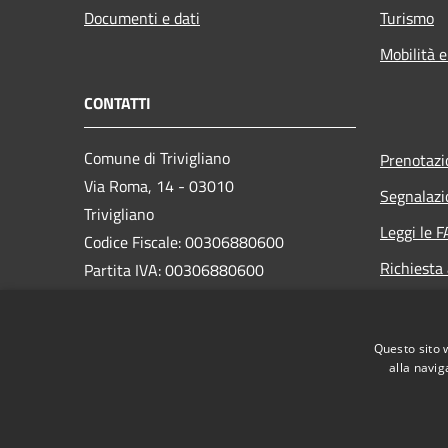
Documenti e dati
Turismo
Mobilità e
CONTATTI
Comune di Trivigliano
Prenotaz
Via Roma, 14 - 03010
Segnalazi
Trivigliano
Leggi le 
Codice Fiscale: 00306880600
Richiesta
Partita IVA: 00306880600
Pec:
comune.trivigliano@legalmail.it
Codice ISTAT: 060081
Questo sito 
Codice IPA: c_l437
alla navig