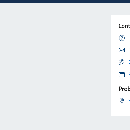
Cont
Prob