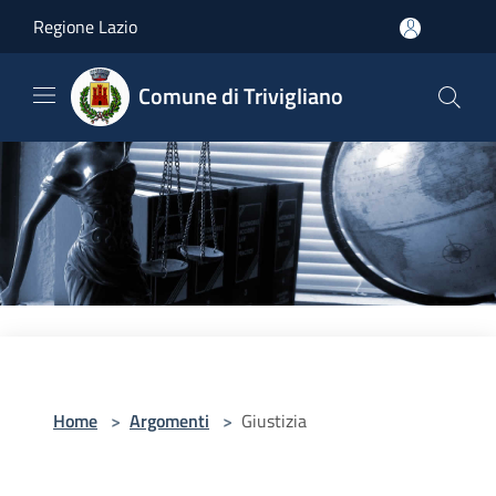
Salta al contenuto principale
Regione Lazio
Comune di Trivigliano
Home
>
Argomenti
>
Giustizia