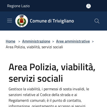
Salta al contenuto principale
Regione Lazio
Comune di Trivigliano
Home
>
Amministrazione
>
Aree amministrative
>
Area Polizia, viabilità, servizi sociali
Area Polizia, viabilità,
servizi sociali
Gestisce la viabilità, i permessi di sosta invalidi, le
sanzioni relative al Codice della strada e ai
Regolamenti comunali; è il punto di contatto,
informazione, orientamento e accesso ai servizi