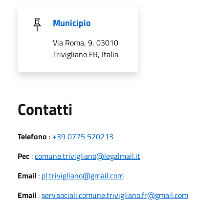
Municipio
Via Roma, 9, 03010
Trivigliano FR, Italia
Utili
Contatti
Telefono
:
+39 0775 520213
Pec
:
comune.trivigliano@legalmail.it
Email
:
pl.trivigliano@gmail.com
Email
:
serv.sociali.comune.trivigliano.fr@gmail.com