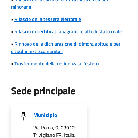
minorenni
•
Rilascio della tessera elettorale
•
Rilascio di certificati anagrafici e atti di stato civile
•
Rinnovo della dichiarazione di dimora abituale per
cittadini extracomunitari
•
Trasferimento della residenza all'estero
Sede principale
Municipio
Via Roma, 9, 03010
Trivigliano FR, Italia