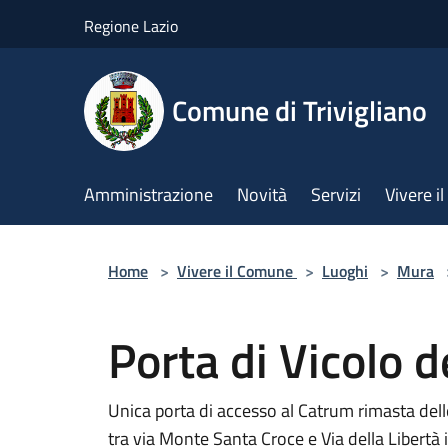
Salta al contenuto principale
Regione Lazio
Comune di Trivigliano
Amministrazione
Novità
Servizi
Vivere 
Home
>
Vivere il Comune
>
Luoghi
>
Mura
Porta di Vicolo d
Unica porta di accesso al Catrum rimasta delle 
tra via Monte Santa Croce e Via della Libertà