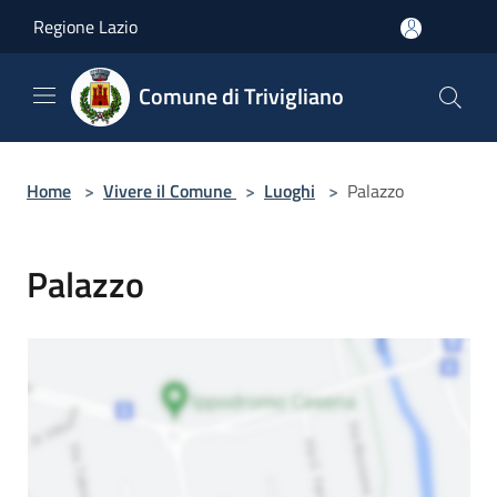
Salta al contenuto principale
Regione Lazio
Comune di Trivigliano
Home
>
Vivere il Comune
>
Luoghi
>
Palazzo
Palazzo