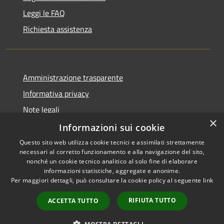
Leggi le FAQ
Richiesta assistenza
Amministrazione trasparente
Informativa privacy
Note legali
×
Dichiarazione di accessibilità
Informazioni sui cookie
Questo sito web utilizza cookie tecnici e assimilati strettamente
necessari al corretto funzionamento e alla navigazione del sito,
nonché un cookie tecnico analitico al solo fine di elaborare
informazioni statistiche, aggregate e anonime.
RSS
Copyright © 2026 • Comune di
Per maggiori dettagli, può consultare la cookie policy al seguente
link
Accessibilità
Trivigliano • Powered by
Privacy
Municipium
Accesso
•
RIFIUTA TUTTO
ACCETTA TUTTO
Cookie
redazione
Mappa del sito