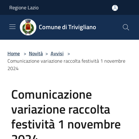
Salta al contenuto principale
Regione Lazio
Comune di Trivigliano
Home
>
Novità
>
Avvisi
>
Comunicazione variazione raccolta festività 1 novembre
2024
Comunicazione
variazione raccolta
festività 1 novembre
2024