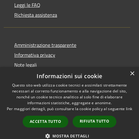
Leggi le FAQ
Richiesta assistenza
Amministrazione trasparente
Informativa privacy
Note legali
×
Dichiarazione di accessibilità
Informazioni sui cookie
Questo sito web utilizza cookie tecnici e assimilati strettamente
necessari al corretto funzionamento e alla navigazione del sito,
nonché un cookie tecnico analitico al solo fine di elaborare
informazioni statistiche, aggregate e anonime.
RSS
Copyright © 2026 • Comune di
Per maggiori dettagli, può consultare la cookie policy al seguente
link
Accessibilità
Trivigliano • Powered by
Privacy
Municipium
Accesso
•
RIFIUTA TUTTO
ACCETTA TUTTO
Cookie
redazione
Mappa del sito
MOSTRA DETTAGLI