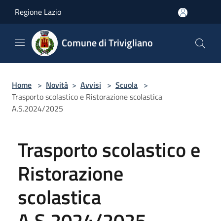
Salta al contenuto principale
Regione Lazio
Comune di Trivigliano
Home
>
Novità
>
Avvisi
>
Scuola
>
Trasporto scolastico e Ristorazione scolastica
A.S.2024/2025
Trasporto scolastico e
Ristorazione
scolastica
A.S.2024/2025