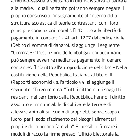
affettivo-sessuale spettano in ultima istanza al padre e
alla madre, i quali pertanto potranno sempre negare il
proprio consenso all'insegnamento all'interno della
struttura scolastica di teorie contrastanti con i loro
principi e convinzioni morali".  "Diritto alla libertà di
pagamento in contanti" - All'art. 1277 del codice civile
(Debito di somma di danaro), si aggiunge il seguente:
"Comma 3: "L'estinzione delle obbligazioni pecuniarie
può sempre avvenire mediante pagamento in denaro
contante".  "Diritto all'autoproduzione del cibo" - Nella
costituzione della Repubblica Italiana, al titolo III
(Rapporti economici), all'articolo 44, si aggiunge il
seguente: "Terzo comma. "Tutti i cittadini e i soggetti
residenti nel territorio della Repubblica hanno il diritto
assoluto e irrinunciabile di coltivare la terra e di
allevare animali sul suolo di proprietà, senza scopo di
lucro, per il soddisfacimento dei bisogni alimentari
propri e della propria famiglia". E' possibile firmare i
moduli di raccolta firme presso l'Ufficio Elettorale la