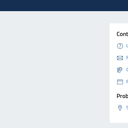
Cont
Prob