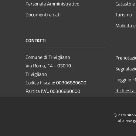
Personale Amministrativo
Catasto e
Documenti e dati
Turismo
Mobilità e
CONTATTI
Comune di Trivigliano
Prenotaz
Via Roma, 14 - 03010
Segnalazi
Trivigliano
Leggi le 
Codice Fiscale: 00306880600
Richiesta
Partita IVA: 00306880600
Pec:
comune.trivigliano@legalmail.it
Codice ISTAT: 060081
Questo sito 
Codice IPA: c_l437
alla navig